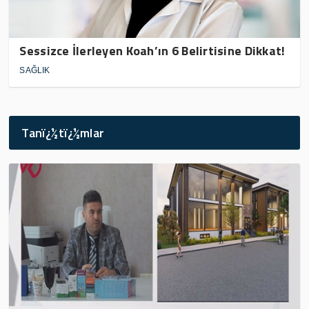
Sessizce İlerleyen Koah’ın 6 Belirtisine Dikkat!
SAĞLIK
Tanï¿½tï¿½mlar