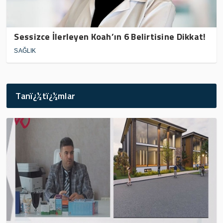
Sessizce İlerleyen Koah’ın 6 Belirtisine Dikkat!
SAĞLIK
Tanï¿½tï¿½mlar