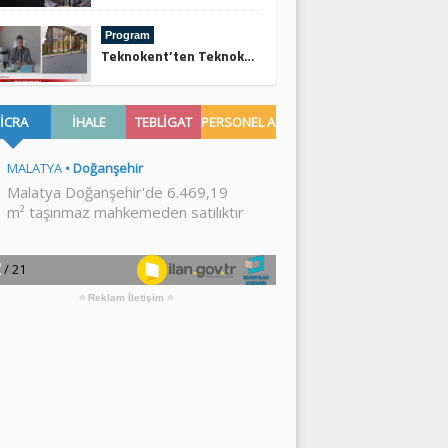
Program
Teknokent’ten Teknoköy’e
Reklam İletişim