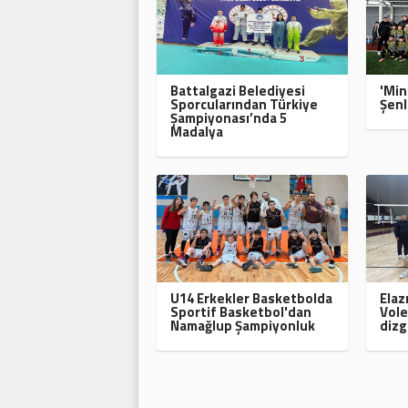
Battalgazi Belediyesi
'Min
Sporcularından Türkiye
Şenl
Şampiyonası’nda 5
Madalya
U14 Erkekler Basketbolda
Elaz
Sportif Basketbol'dan
Vole
Namağlup Şampiyonluk
dizg