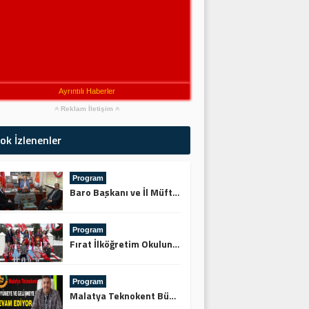
Ayrıntılı Haberler
Reklam İletişim
ok İzlenenler
Program
Baro Başkanı ve İl Müftüsünden Keskin’e Ziyaret
Program
Fırat İlköğretim Okulundan Şehitliğe Ziyaret
Program
Malatya Teknokent Büyümeye ve Gelişmeye Devam Ediyor