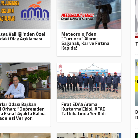
tya Valiliği'nden Özel
Meteoroloji’den
daki Olay Açıklaması
"Turuncu" Alarm:
Sağanak, Kar ve Fırtına
T
Kapıda!
rlar Odası Başkanı
Fırat EDAŞ Arama
i Orhan: “Depremden
Kurtarma Ekibi, AFAD
B
a Esnaf Ayakta Kalma
Tatbikatında Yer Aldı
D
delesi Veriyor.