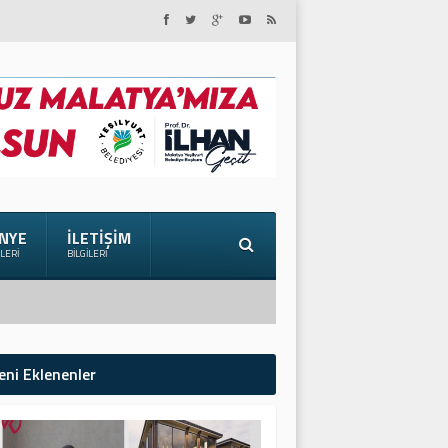
NYE
İLETIŞIM
ILERI
BILGILERI
eni Eklenenler