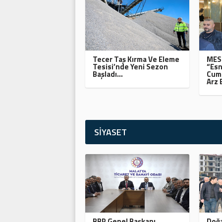
Tecer Taş Kırma Ve Eleme
MESO
Tesisi’nde Yeni Sezon
“Esn
Başladı…
Cumh
Arz 
SİYASET
BBP Genel Başkanı
Doğa