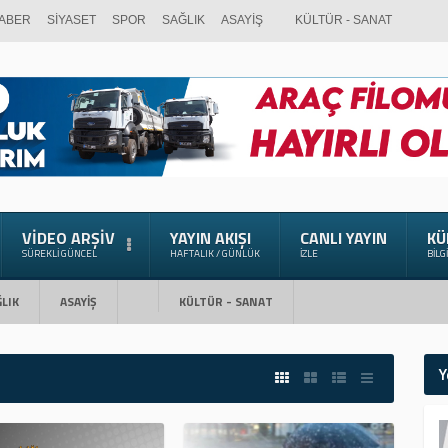
ABER
SİYASET
SPOR
SAĞLIK
ASAYİŞ
KÜLTÜR - SANAT
VIDEO ARŞIV
YAYIN AKIŞI
CANLI YAYIN
KÜ
SÜREKLI GÜNCEL
HAFTALIK / GÜNLÜK
İZLE
BILG
LIK
ASAYİŞ
KÜLTÜR - SANAT
Y