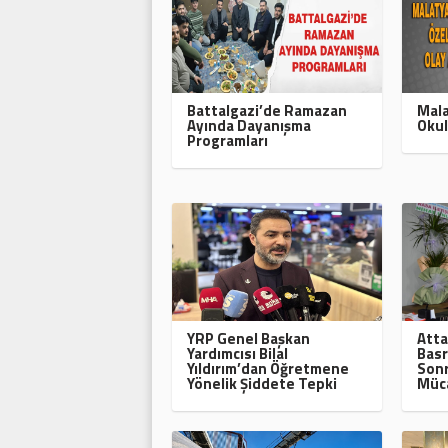
Battalgazi’de Ramazan
Mala
Ayında Dayanışma
Okul
Programları
YRP Genel Başkan
Atta
Yardımcısı Bilal
Basr
Yıldırım’dan Öğretmene
Sonr
Yönelik Şiddete Tepki
Müca