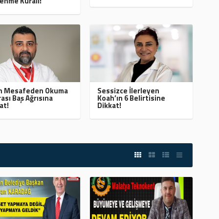
enme Kuralı!
ın Mesafeden Okuma
Sessizce İlerleyen
ası Baş Ağrısına
Koah’ın 6 Belirtisine
at!
Dikkat!