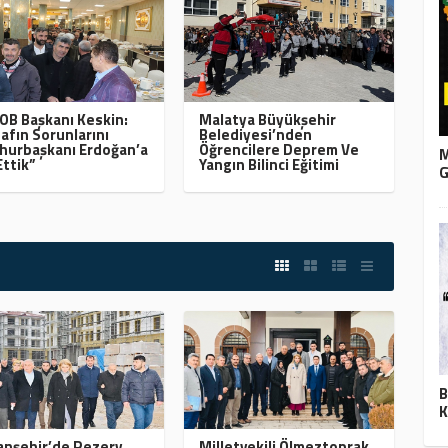
B Başkanı Keskin:
Malatya Büyükşehir
afın Sorunlarını
Belediyesi’nden
urbaşkanı Erdoğan’a
Öğrencilere Deprem Ve
M
Ettik”
Yangın Bilinci Eğitimi
G
B
K
nşehir’de Rezerv
Milletvekili Ölmeztoprak