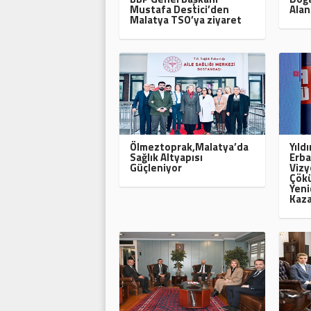
Mustafa Destici’den
Alan
Malatya TSO’ya ziyaret
Ölmeztoprak,Malatya’da
Yıld
Sağlık Altyapısı
Erba
Güçleniyor
Vizy
Çökü
Yeni
Kaza