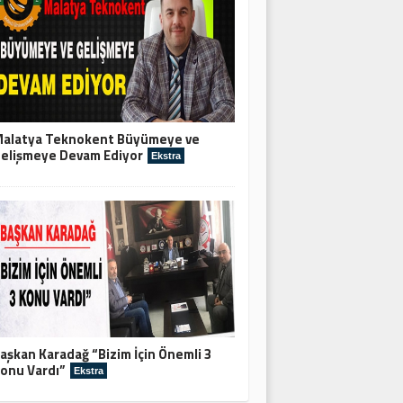
alatya Teknokent Büyümeye ve
elişmeye Devam Ediyor
Ekstra
aşkan Karadağ “Bizim İçin Önemli 3
onu Vardı”
Ekstra