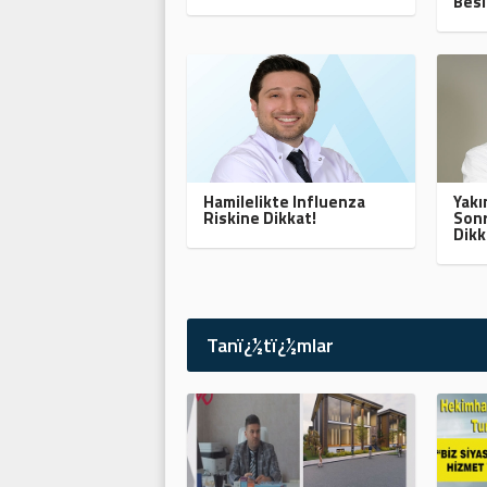
Besl
Hamilelikte Influenza
Yak
Riskine Dikkat!
Sonr
Dikk
Tanï¿½tï¿½mlar