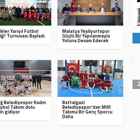
ikler Yarıyıl Futbol
Malatya Yeşilyurtspor
iği' Turnuvası Başladı
Güçlü Bir Yapılanmayla
Yoluna Devam Edecek
ığ Belediyespor Kadın
Battalgazi
ybol Takımı dolu
Belediyespor’dan Millî
in gidiyor
Takıma Bir Genç Sporcu
Daha