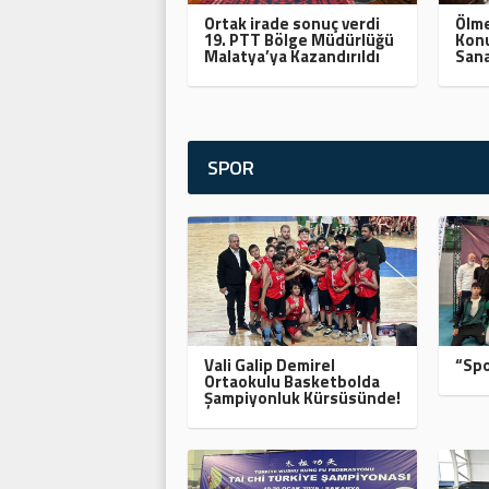
Ortak irade sonuç verdi
Ölme
19. PTT Bölge Müdürlüğü
Konu
Malatya’ya Kazandırıldı
Sana
SPOR
Vali Galip Demirel
“Spo
Ortaokulu Basketbolda
Şampiyonluk Kürsüsünde!