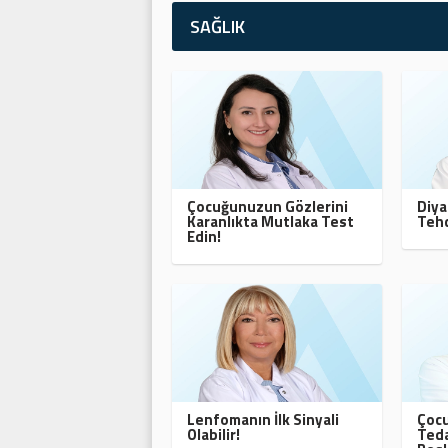
SAĞLIK
Çocuğunuzun Gözlerini
Diya
Karanlıkta Mutlaka Test
Tehd
Edin!
Lenfomanın İlk Sinyali
Çocu
Olabilir!
Teda