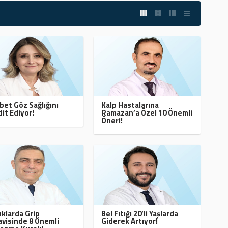
bet Göz Sağlığını
Kalp Hastalarına
it Ediyor!
Ramazan’a Özel 10 Önemli
Öneri!
klarda Grip
Bel Fıtığı 20’li Yaşlarda
visinde 8 Önemli
Giderek Artıyor!