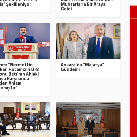
lar Şekilleniyor
Muhtarlarla Bir Araya
Geldi
ırım: “Necmettin
Ankara’da “Malatya”
kan Hocamızın D-8
Gündemi
onu Batı’nın Ahlaki
şü Karşısında
den Anlam
nmıştır”