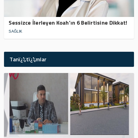
Sessizce İlerleyen Koah’ın 6 Belirtisine Dikkat!
SAĞLIK
Tanï¿½tï¿½mlar