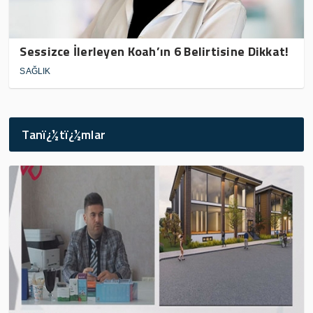
Sessizce İlerleyen Koah’ın 6 Belirtisine Dikkat!
SAĞLIK
Tanï¿½tï¿½mlar