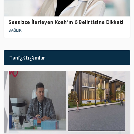
Sessizce İlerleyen Koah’ın 6 Belirtisine Dikkat!
SAĞLIK
Tanï¿½tï¿½mlar