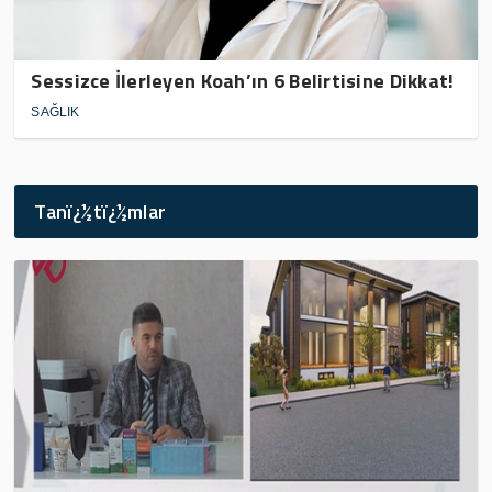
Sessizce İlerleyen Koah’ın 6 Belirtisine Dikkat!
SAĞLIK
Tanï¿½tï¿½mlar