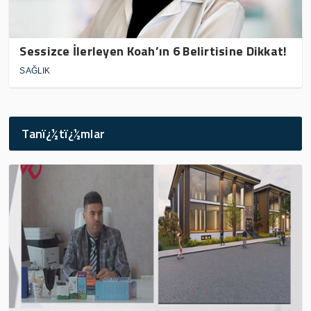
Sessizce İlerleyen Koah’ın 6 Belirtisine Dikkat!
SAĞLIK
Tanï¿½tï¿½mlar