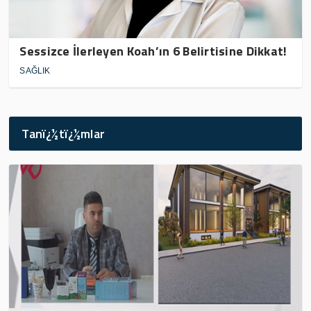
Sessizce İlerleyen Koah’ın 6 Belirtisine Dikkat!
SAĞLIK
Tanï¿½tï¿½mlar