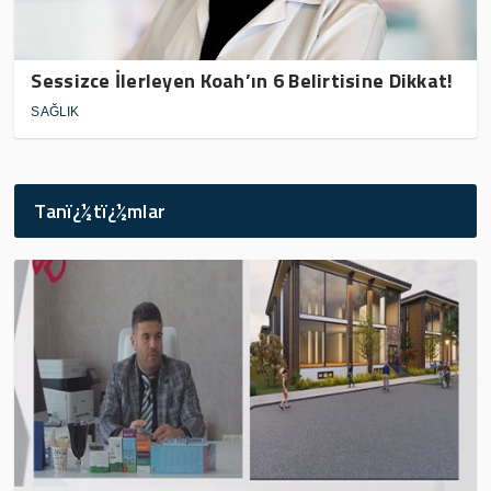
Sessizce İlerleyen Koah’ın 6 Belirtisine Dikkat!
SAĞLIK
Tanï¿½tï¿½mlar