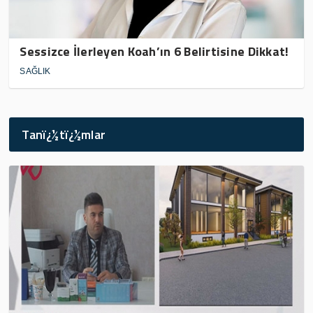
Sessizce İlerleyen Koah’ın 6 Belirtisine Dikkat!
SAĞLIK
Tanï¿½tï¿½mlar