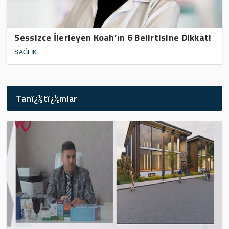
Sessizce İlerleyen Koah’ın 6 Belirtisine Dikkat!
SAĞLIK
Tanï¿½tï¿½mlar