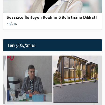
Sessizce İlerleyen Koah’ın 6 Belirtisine Dikkat!
SAĞLIK
Tanï¿½tï¿½mlar