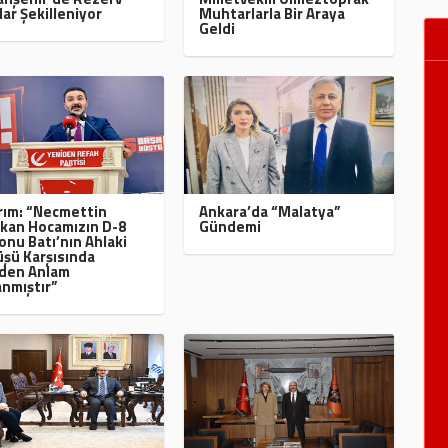
lar Şekilleniyor
Muhtarlarla Bir Araya
Geldi
ırım: “Necmettin
Ankara’da “Malatya”
kan Hocamızın D-8
Gündemi
onu Batı’nın Ahlaki
şü Karşısında
den Anlam
nmıştır”