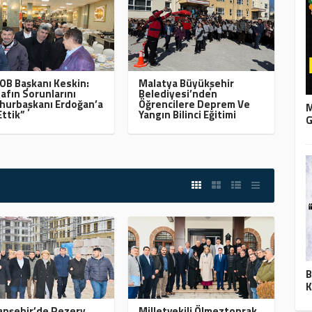
B Başkanı Keskin:
Malatya Büyükşehir
afın Sorunlarını
Belediyesi’nden
urbaşkanı Erdoğan’a
Öğrencilere Deprem Ve
M
Ettik”
Yangın Bilinci Eğitimi
G
B
K
nşehir’de Rezerv
Milletvekili Ölmeztoprak