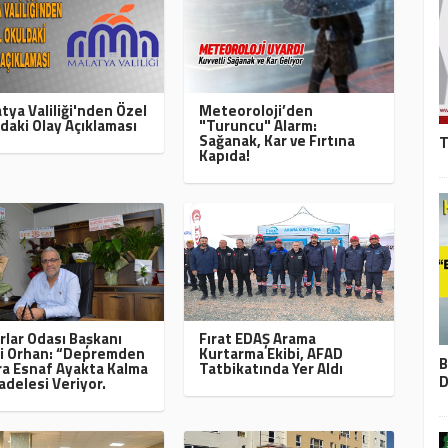
tya Valiliği'nden Özel
Meteoroloji’den
daki Olay Açıklaması
"Turuncu" Alarm:
Sağanak, Kar ve Fırtına
T
Kapıda!
rlar Odası Başkanı
Fırat EDAŞ Arama
i Orhan: “Depremden
Kurtarma Ekibi, AFAD
B
a Esnaf Ayakta Kalma
Tatbikatında Yer Aldı
D
delesi Veriyor.