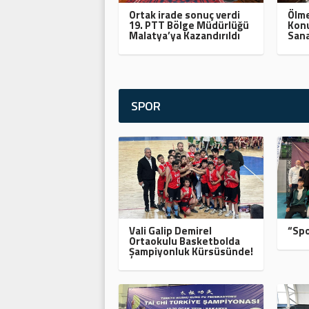
Ortak irade sonuç verdi
Ölme
19. PTT Bölge Müdürlüğü
Konu
Malatya’ya Kazandırıldı
Sana
SPOR
Vali Galip Demirel
“Spo
Ortaokulu Basketbolda
Şampiyonluk Kürsüsünde!