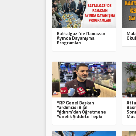
Battalgazi’de Ramazan
Mala
Ayında Dayanışma
Okul
Programları
YRP Genel Başkan
Atta
Yardımcısı Bilal
Basr
Yıldırım’dan Öğretmene
Sonr
Yönelik Şiddete Tepki
Müca