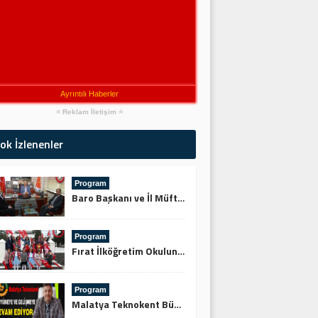
Ayrıntılı Haberler
Reklam İletişim
ok İzlenenler
Program
Baro Başkanı ve İl Müftüsünden Keskin’e Ziyaret
Program
Fırat İlköğretim Okulundan Şehitliğe Ziyaret
Program
Malatya Teknokent Büyümeye ve Gelişmeye Devam Ediyor