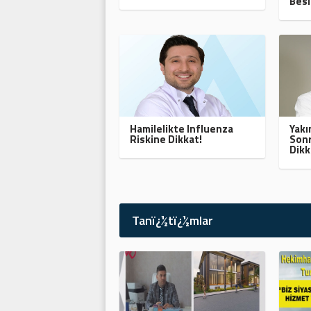
Besl
Hamilelikte Influenza
Yak
Riskine Dikkat!
Sonr
Dikk
Tanï¿½tï¿½mlar