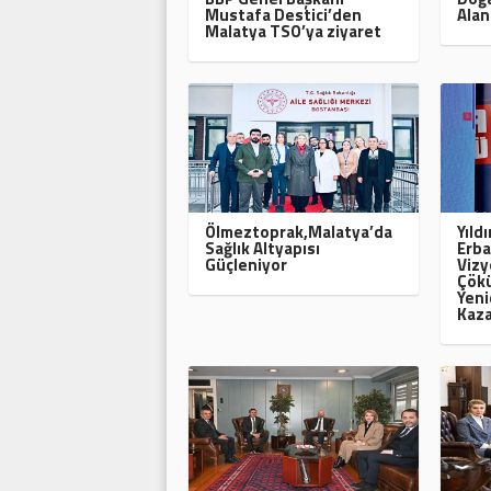
Mustafa Destici’den
Alan
Malatya TSO’ya ziyaret
Ölmeztoprak,Malatya’da
Yıld
Sağlık Altyapısı
Erba
Güçleniyor
Vizy
Çökü
Yeni
Kaza