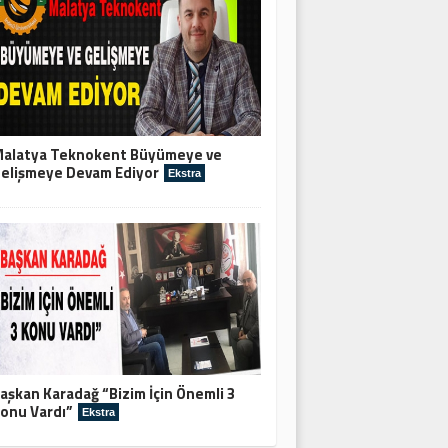
alatya Teknokent Büyümeye ve
elişmeye Devam Ediyor
Ekstra
aşkan Karadağ “Bizim İçin Önemli 3
onu Vardı”
Ekstra