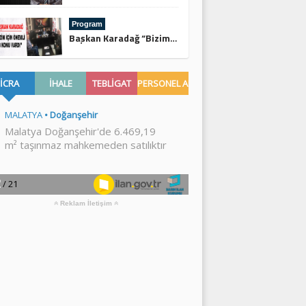
Program
Başkan Karadağ “Bizim İçin Önemli 3 Konu Vardı”
Reklam İletişim