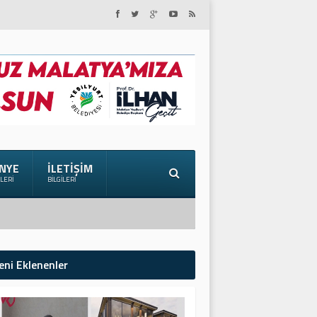
NYE
İLETIŞIM
ILERI
BILGILERI
eni Eklenenler