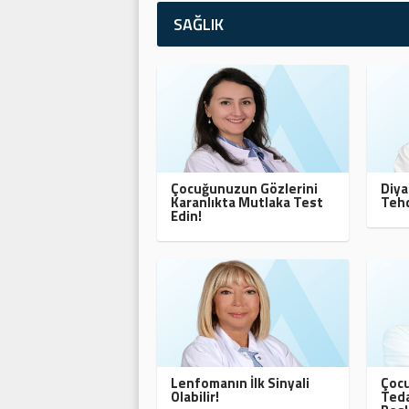
SAĞLIK
Çocuğunuzun Gözlerini
Diya
Karanlıkta Mutlaka Test
Tehd
Edin!
Lenfomanın İlk Sinyali
Çocu
Olabilir!
Teda