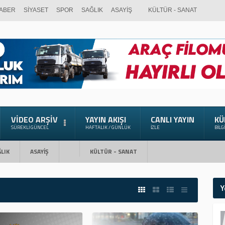
ABER
SİYASET
SPOR
SAĞLIK
ASAYİŞ
KÜLTÜR - SANAT
VIDEO ARŞIV
YAYIN AKIŞI
CANLI YAYIN
KÜ
SÜREKLI GÜNCEL
HAFTALIK / GÜNLÜK
İZLE
BILG
LIK
ASAYİŞ
KÜLTÜR - SANAT
Y