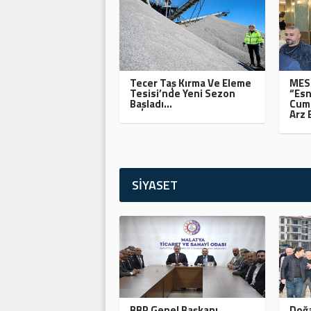
Tecer Taş Kırma Ve Eleme
MESO
Tesisi’nde Yeni Sezon
“Esn
Başladı…
Cumh
Arz 
SİYASET
BBP Genel Başkanı
Doğa