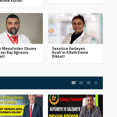
enme Kuralı!
ın Mesafeden Okuma
Sessizce İlerleyen
ası Baş Ağrısına
Koah’ın 6 Belirtisine
at!
Dikkat!