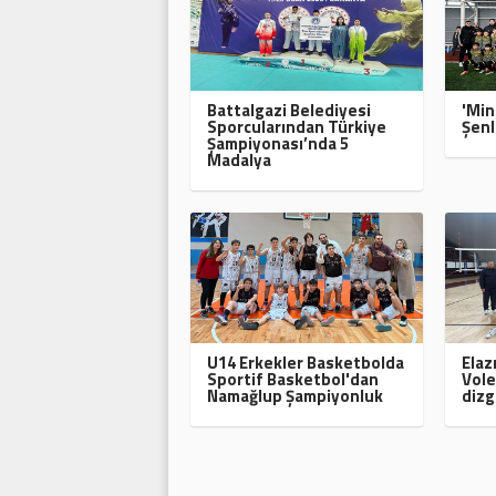
Battalgazi Belediyesi
'Min
Sporcularından Türkiye
Şenl
Şampiyonası’nda 5
Madalya
U14 Erkekler Basketbolda
Elaz
Sportif Basketbol'dan
Vole
Namağlup Şampiyonluk
dizg