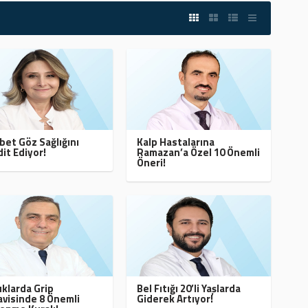
bet Göz Sağlığını
Kalp Hastalarına
it Ediyor!
Ramazan’a Özel 10 Önemli
Öneri!
klarda Grip
Bel Fıtığı 20’li Yaşlarda
visinde 8 Önemli
Giderek Artıyor!