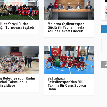
ikler Yarıyıl Futbol
Malatya Yeşilyurtspor
iği' Turnuvası Başladı
Güçlü Bir Yapılanmayla
Yoluna Devam Edecek
ığ Belediyespor Kadın
Battalgazi
ybol Takımı dolu
Belediyespor’dan Millî
in gidiyor
Takıma Bir Genç Sporcu
Daha