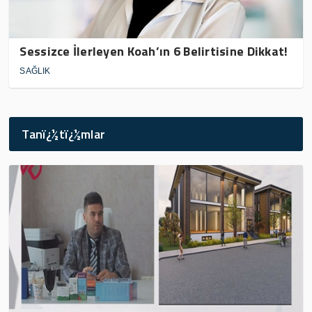
Sessizce İlerleyen Koah’ın 6 Belirtisine Dikkat!
SAĞLIK
Tanï¿½tï¿½mlar