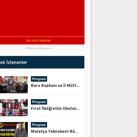
Ayrıntılı Haberler
Reklam İletişim
ok İzlenenler
Program
Baro Başkanı ve İl Müftüsünden Keskin’e Ziyaret
Program
Fırat İlköğretim Okulundan Şehitliğe Ziyaret
Program
Malatya Teknokent Büyümeye ve Gelişmeye Devam Ediyor