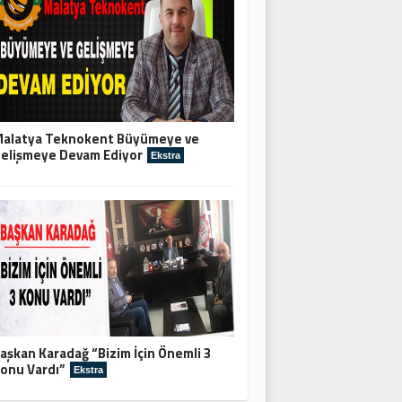
alatya Teknokent Büyümeye ve
elişmeye Devam Ediyor
Ekstra
aşkan Karadağ “Bizim İçin Önemli 3
onu Vardı”
Ekstra