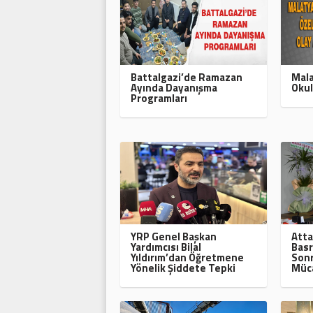
Battalgazi’de Ramazan
Mala
Ayında Dayanışma
Okul
Programları
YRP Genel Başkan
Atta
Yardımcısı Bilal
Basr
Yıldırım’dan Öğretmene
Sonr
Yönelik Şiddete Tepki
Müca