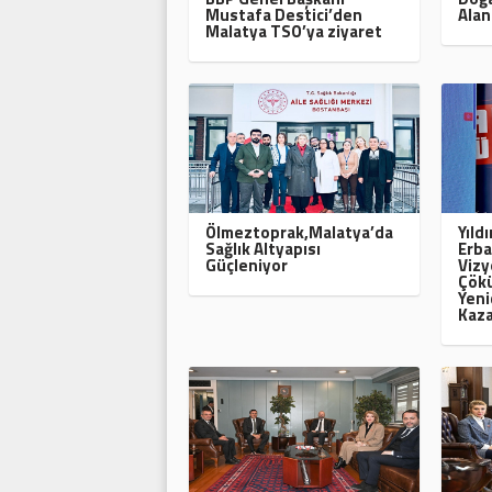
Mustafa Destici’den
Alan
Malatya TSO’ya ziyaret
Ölmeztoprak,Malatya’da
Yıld
Sağlık Altyapısı
Erba
Güçleniyor
Vizy
Çökü
Yeni
Kaza