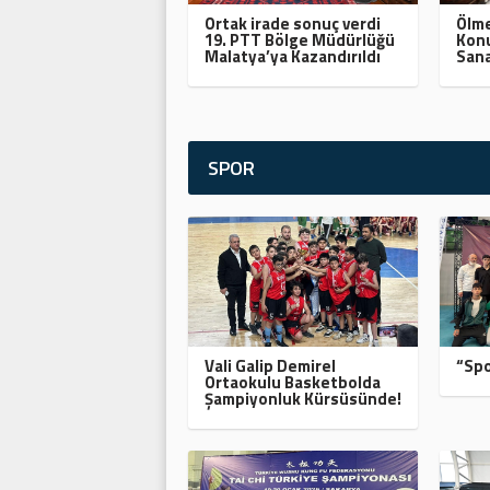
Ortak irade sonuç verdi
Ölme
19. PTT Bölge Müdürlüğü
Konu
Malatya’ya Kazandırıldı
Sana
SPOR
Vali Galip Demirel
“Spo
Ortaokulu Basketbolda
Şampiyonluk Kürsüsünde!