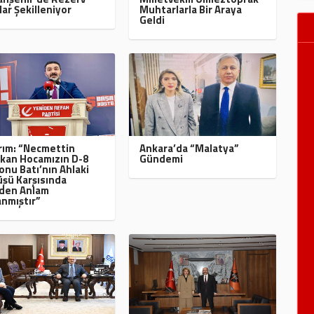
lar Şekilleniyor
Muhtarlarla Bir Araya
Geldi
ırım: “Necmettin
Ankara’da “Malatya”
kan Hocamızın D-8
Gündemi
onu Batı’nın Ahlaki
şü Karşısında
den Anlam
nmıştır”