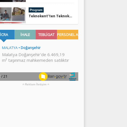
Program
Teknokent’ten Teknoköy’e
Reklam İletişim