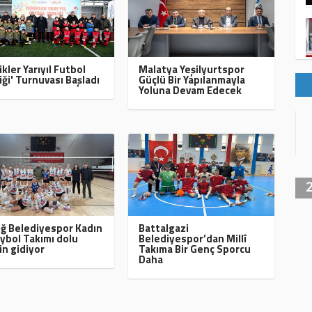
ikler Yarıyıl Futbol
Malatya Yeşilyurtspor
iği' Turnuvası Başladı
Güçlü Bir Yapılanmayla
Yoluna Devam Edecek
ığ Belediyespor Kadın
Battalgazi
ybol Takımı dolu
Belediyespor’dan Millî
in gidiyor
Takıma Bir Genç Sporcu
Daha