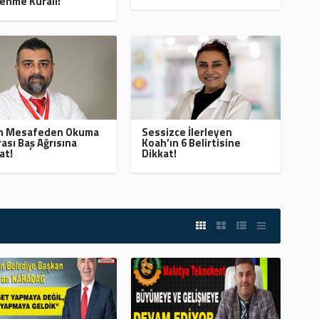
enme Kuralı!
ın Mesafeden Okuma
Sessizce İlerleyen
ası Baş Ağrısına
Koah’ın 6 Belirtisine
at!
Dikkat!