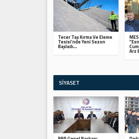
Tecer Taş Kırma Ve Eleme
MESO
Tesisi’nde Yeni Sezon
“Esn
Başladı…
Cumh
Arz 
SİYASET
BBP Genel Başkanı
Doğa