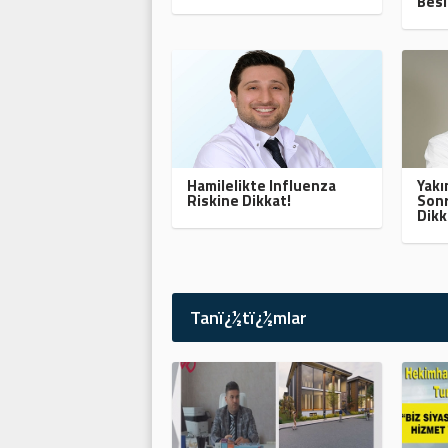
Besl
Hamilelikte Influenza
Yak
Riskine Dikkat!
Sonr
Dikk
Tanï¿½tï¿½mlar