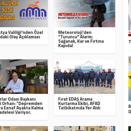
tya Valiliği'nden Özel
Meteoroloji’den
daki Olay Açıklaması
"Turuncu" Alarm:
Sağanak, Kar ve Fırtına
T
Kapıda!
rlar Odası Başkanı
Fırat EDAŞ Arama
i Orhan: “Depremden
Kurtarma Ekibi, AFAD
B
a Esnaf Ayakta Kalma
Tatbikatında Yer Aldı
D
delesi Veriyor.