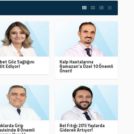
bet Göz Sağlığını
Kalp Hastalarına
it Ediyor!
Ramazan’a Özel 10 Önemli
Öneri!
klarda Grip
Bel Fıtığı 20’li Yaşlarda
visinde 8 Önemli
Giderek Artıyor!