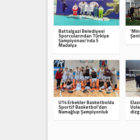
Battalgazi Belediyesi
'Min
Sporcularından Türkiye
Şenl
Şampiyonası’nda 5
Madalya
U14 Erkekler Basketbolda
Elaz
Sportif Basketbol'dan
Vole
Namağlup Şampiyonluk
dizg