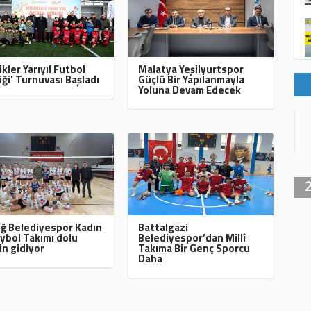
ikler Yarıyıl Futbol
Malatya Yeşilyurtspor
iği' Turnuvası Başladı
Güçlü Bir Yapılanmayla
Yoluna Devam Edecek
ığ Belediyespor Kadın
Battalgazi
ybol Takımı dolu
Belediyespor’dan Millî
in gidiyor
Takıma Bir Genç Sporcu
Daha