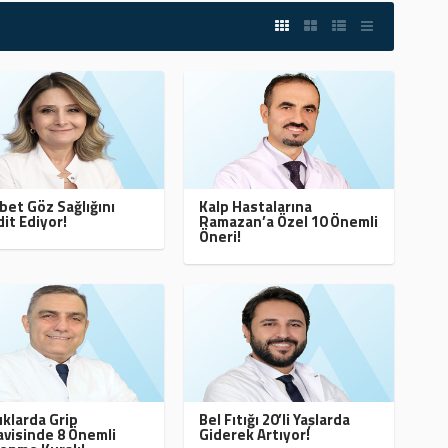
bet Göz Sağlığını
Kalp Hastalarına
it Ediyor!
Ramazan’a Özel 10 Önemli
Öneri!
klarda Grip
Bel Fıtığı 20’li Yaşlarda
visinde 8 Önemli
Giderek Artıyor!