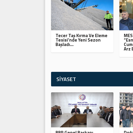
Tecer Taş Kırma Ve Eleme
MESO
Tesisi’nde Yeni Sezon
“Esn
Başladı…
Cumh
Arz 
SİYASET
BBP Genel Başkanı
Doğa