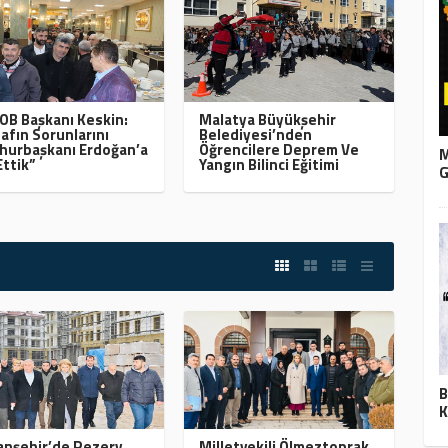
B Başkanı Keskin:
Malatya Büyükşehir
afın Sorunlarını
Belediyesi’nden
urbaşkanı Erdoğan’a
Öğrencilere Deprem Ve
M
Ettik”
Yangın Bilinci Eğitimi
G
B
K
nşehir’de Rezerv
Milletvekili Ölmeztoprak