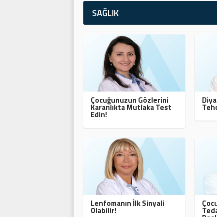
SAĞLIK
Çocuğunuzun Gözlerini
Diya
Karanlıkta Mutlaka Test
Tehd
Edin!
Lenfomanın İlk Sinyali
Çocu
Olabilir!
Teda