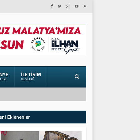
NYE
İLETIŞIM
ILERI
BILGILERI
eni Eklenenler