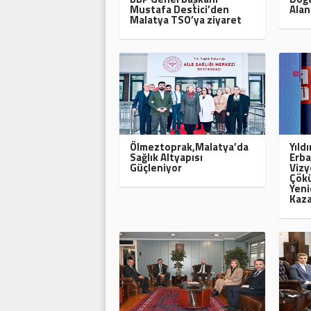
Mustafa Destici’den
Alan
Malatya TSO’ya ziyaret
Ölmeztoprak,Malatya’da
Yıld
Sağlık Altyapısı
Erba
Güçleniyor
Vizy
Çökü
Yeni
Kaza