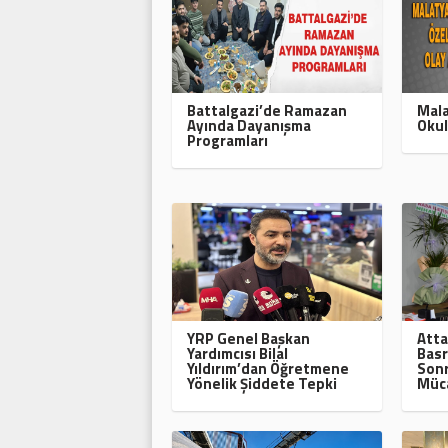
Battalgazi’de Ramazan
Mala
Ayında Dayanışma
Okul
Programları
YRP Genel Başkan
Atta
Yardımcısı Bilal
Basr
Yıldırım’dan Öğretmene
Sonr
Yönelik Şiddete Tepki
Müca