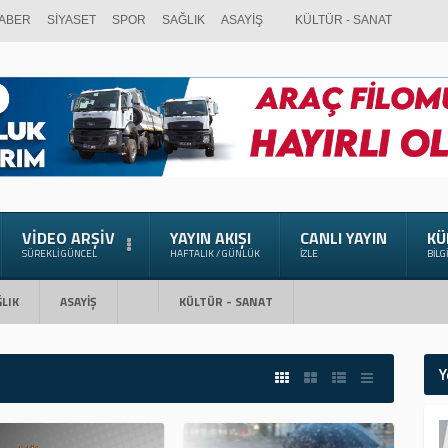
ABER
SİYASET
SPOR
SAĞLIK
ASAYİŞ
KÜLTÜR - SANAT
VIDEO ARŞIV
YAYIN AKIŞI
CANLI YAYIN
KÜ
SÜREKLI GÜNCEL
HAFTALIK / GÜNLÜK
İZLE
BILG
LIK
ASAYİŞ
KÜLTÜR - SANAT
Y