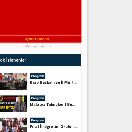
Ayrıntılı Haberler
Reklam İletişim
ok İzlenenler
Program
Baro Başkanı ve İl Müftüsünden Keskin’e Ziyaret
Program
Malatya Teknokent Büyümeye ve Gelişmeye Devam Ediyor
Program
Fırat İlköğretim Okulundan Şehitliğe Ziyaret