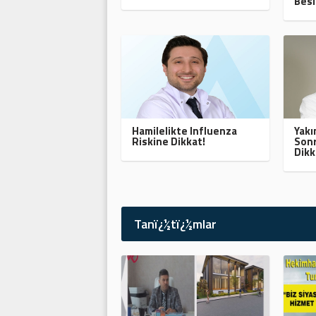
Besl
Hamilelikte Influenza
Yak
Riskine Dikkat!
Sonr
Dikk
Tanï¿½tï¿½mlar