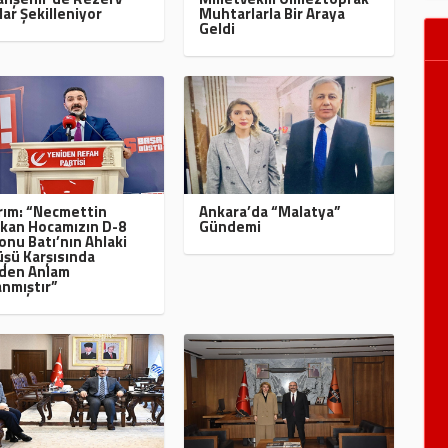
lar Şekilleniyor
Muhtarlarla Bir Araya
Geldi
ırım: “Necmettin
Ankara’da “Malatya”
kan Hocamızın D-8
Gündemi
onu Batı’nın Ahlaki
şü Karşısında
den Anlam
nmıştır”