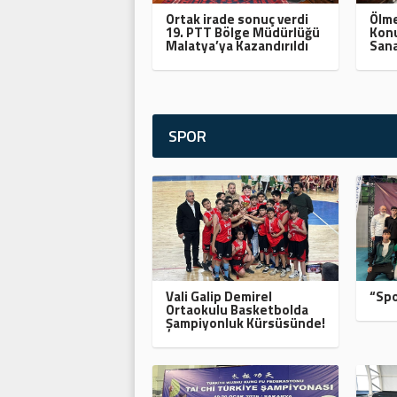
Ortak irade sonuç verdi
Ölme
19. PTT Bölge Müdürlüğü
Konu
Malatya’ya Kazandırıldı
Sana
SPOR
Vali Galip Demirel
“Spo
Ortaokulu Basketbolda
Şampiyonluk Kürsüsünde!