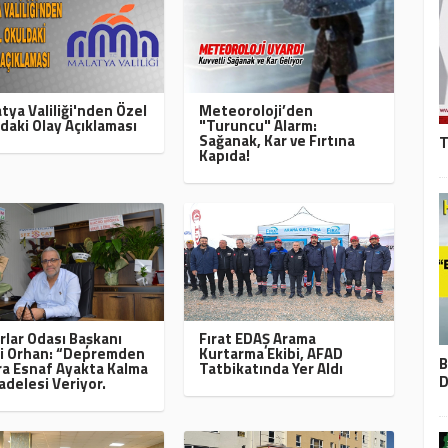
tya Valiliği'nden Özel
Meteoroloji’den
daki Olay Açıklaması
"Turuncu" Alarm:
Sağanak, Kar ve Fırtına
T
Kapıda!
rlar Odası Başkanı
Fırat EDAŞ Arama
i Orhan: “Depremden
Kurtarma Ekibi, AFAD
B
a Esnaf Ayakta Kalma
Tatbikatında Yer Aldı
D
delesi Veriyor.