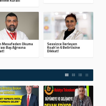
enme Kuralı!
ın Mesafeden Okuma
Sessizce İlerleyen
ası Baş Ağrısına
Koah’ın 6 Belirtisine
at!
Dikkat!