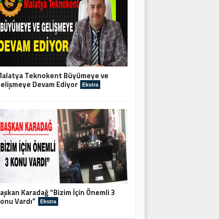
alatya Teknokent Büyümeye ve
elişmeye Devam Ediyor
Ekstra
aşkan Karadağ “Bizim İçin Önemli 3
onu Vardı”
Ekstra