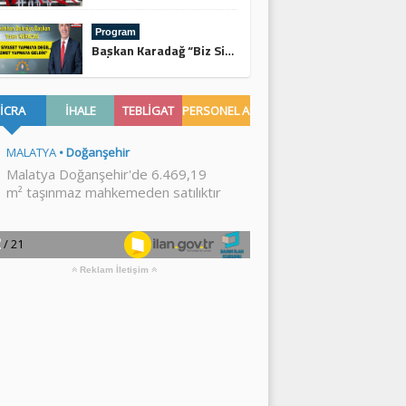
Program
Başkan Karadağ “Biz Siyaset Yapmaya Değil, Hizmet Yapmaya Geldik”
Reklam İletişim