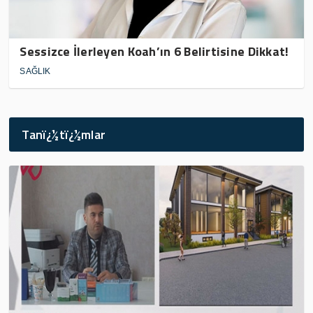
Sessizce İlerleyen Koah’ın 6 Belirtisine Dikkat!
SAĞLIK
Tanï¿½tï¿½mlar