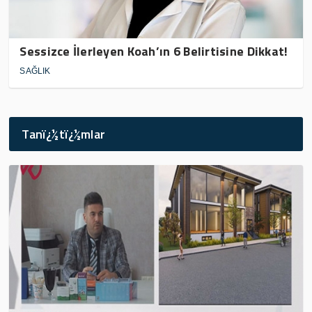
Sessizce İlerleyen Koah’ın 6 Belirtisine Dikkat!
SAĞLIK
Tanï¿½tï¿½mlar