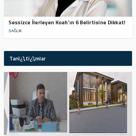
Sessizce İlerleyen Koah’ın 6 Belirtisine Dikkat!
SAĞLIK
Tanï¿½tï¿½mlar