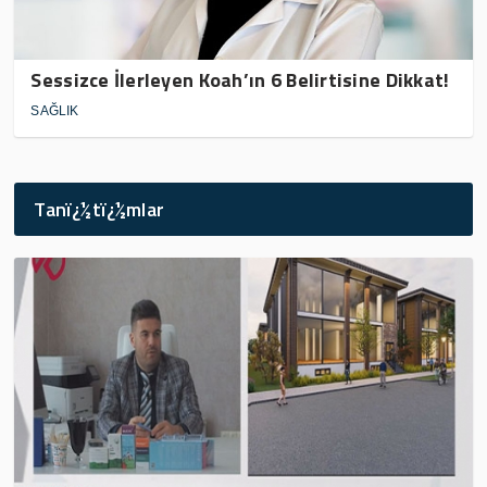
Sessizce İlerleyen Koah’ın 6 Belirtisine Dikkat!
SAĞLIK
Tanï¿½tï¿½mlar