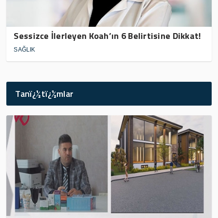
Sessizce İlerleyen Koah’ın 6 Belirtisine Dikkat!
SAĞLIK
Tanï¿½tï¿½mlar