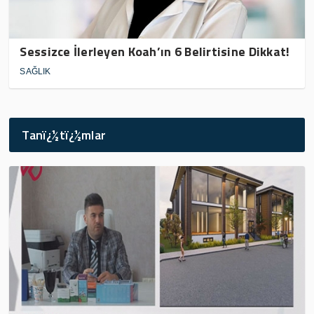
Sessizce İlerleyen Koah’ın 6 Belirtisine Dikkat!
SAĞLIK
Tanï¿½tï¿½mlar