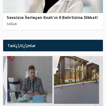
Sessizce İlerleyen Koah’ın 6 Belirtisine Dikkat!
SAĞLIK
Tanï¿½tï¿½mlar