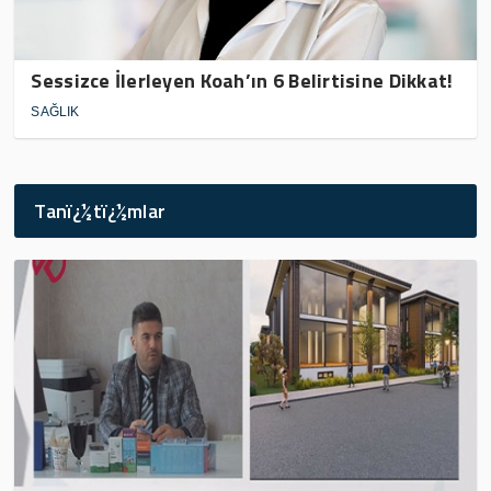
Sessizce İlerleyen Koah’ın 6 Belirtisine Dikkat!
SAĞLIK
Tanï¿½tï¿½mlar