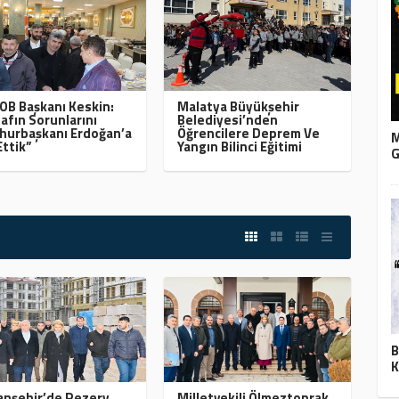
B Başkanı Keskin:
Malatya Büyükşehir
afın Sorunlarını
Belediyesi’nden
urbaşkanı Erdoğan’a
Öğrencilere Deprem Ve
M
Ettik”
Yangın Bilinci Eğitimi
G
B
K
nşehir’de Rezerv
Milletvekili Ölmeztoprak