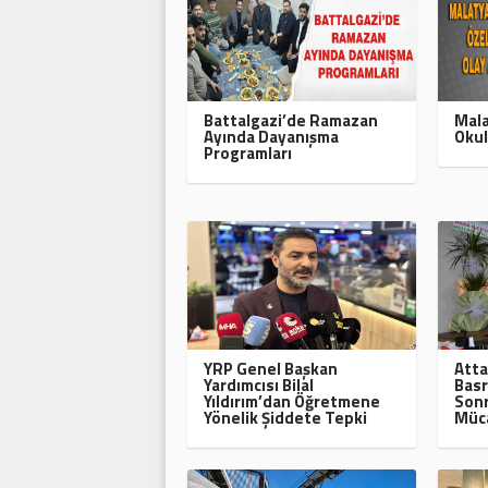
Battalgazi’de Ramazan
Mala
Ayında Dayanışma
Okul
Programları
YRP Genel Başkan
Atta
Yardımcısı Bilal
Basr
Yıldırım’dan Öğretmene
Sonr
Yönelik Şiddete Tepki
Müca