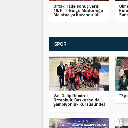
Ortak irade sonuç verdi
Ölme
19. PTT Bölge Müdürlüğü
Konu
Malatya’ya Kazandırıldı
Sana
SPOR
Vali Galip Demirel
“Spo
Ortaokulu Basketbolda
Şampiyonluk Kürsüsünde!