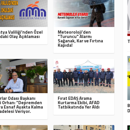
tya Valiliği'nden Özel
Meteoroloji’den
daki Olay Açıklaması
"Turuncu" Alarm:
Sağanak, Kar ve Fırtına
T
Kapıda!
rlar Odası Başkanı
Fırat EDAŞ Arama
i Orhan: “Depremden
Kurtarma Ekibi, AFAD
B
a Esnaf Ayakta Kalma
Tatbikatında Yer Aldı
D
delesi Veriyor.