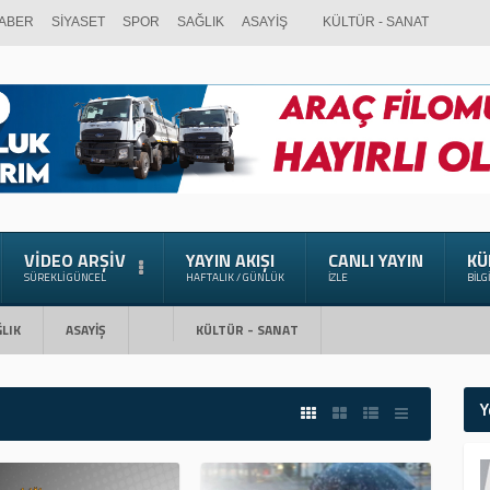
ABER
SİYASET
SPOR
SAĞLIK
ASAYİŞ
KÜLTÜR - SANAT
VIDEO ARŞIV
YAYIN AKIŞI
CANLI YAYIN
KÜ
SÜREKLI GÜNCEL
HAFTALIK / GÜNLÜK
İZLE
BILG
LIK
ASAYİŞ
KÜLTÜR - SANAT
Y