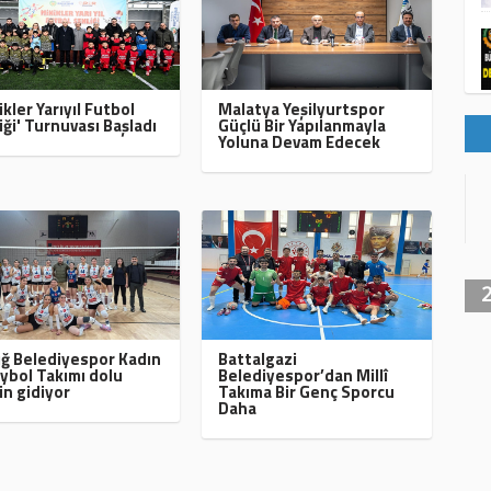
ikler Yarıyıl Futbol
Malatya Yeşilyurtspor
iği' Turnuvası Başladı
Güçlü Bir Yapılanmayla
Yoluna Devam Edecek
ığ Belediyespor Kadın
Battalgazi
ybol Takımı dolu
Belediyespor’dan Millî
in gidiyor
Takıma Bir Genç Sporcu
Daha