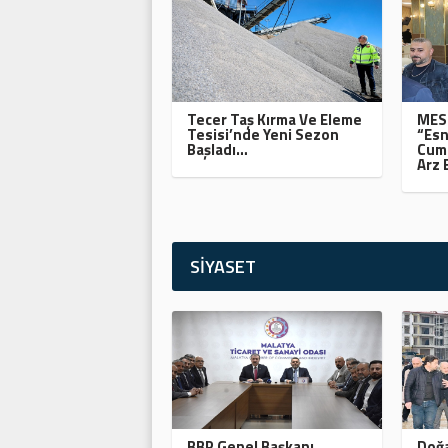
Tecer Taş Kırma Ve Eleme
MESO
Tesisi’nde Yeni Sezon
“Esn
Başladı…
Cumh
Arz 
SİYASET
BBP Genel Başkanı
Doğa