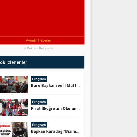
Ayrıntılı Haberler
Reklam İletişim
ok İzlenenler
Program
Baro Başkanı ve İl Müftüsünden Keskin’e Ziyaret
Program
Fırat İlköğretim Okulundan Şehitliğe Ziyaret
Program
Başkan Karadağ “Bizim İçin Önemli 3 Konu Vardı”