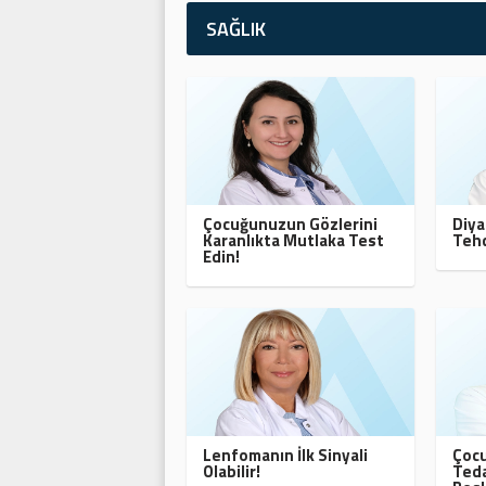
SAĞLIK
Çocuğunuzun Gözlerini
Diya
Karanlıkta Mutlaka Test
Tehd
Edin!
Lenfomanın İlk Sinyali
Çocu
Olabilir!
Teda