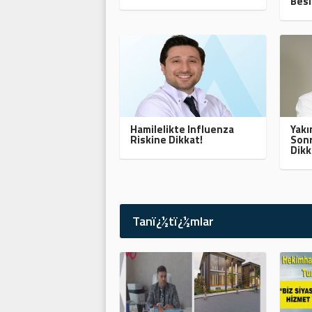
Besl
Hamilelikte Influenza
Yak
Riskine Dikkat!
Sonr
Dikk
Tanï¿½tï¿½mlar