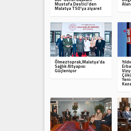
Mustafa Destici’den
Alan
Malatya TSO’ya ziyaret
Ölmeztoprak,Malatya’da
Yıld
Sağlık Altyapısı
Erba
Güçleniyor
Vizy
Çökü
Yeni
Kaza