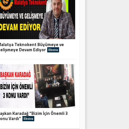
alatya Teknokent Büyümeye ve
elişmeye Devam Ediyor
Ekstra
aşkan Karadağ “Bizim İçin Önemli 3
onu Vardı”
Ekstra