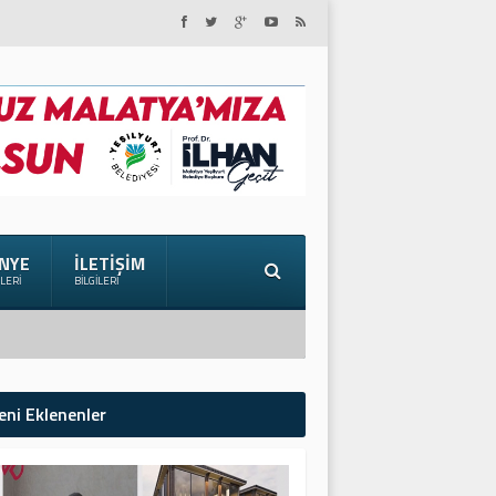
NYE
İLETIŞIM
ILERI
BILGILERI
eni Eklenenler