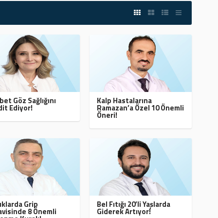
bet Göz Sağlığını
Kalp Hastalarına
it Ediyor!
Ramazan’a Özel 10 Önemli
Öneri!
klarda Grip
Bel Fıtığı 20’li Yaşlarda
visinde 8 Önemli
Giderek Artıyor!