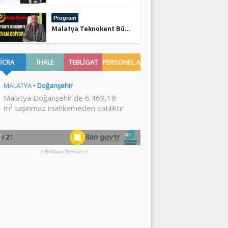
Program
Malatya Teknokent Büyümeye ve Gelişmeye Devam Ediyor
Reklam İletişim