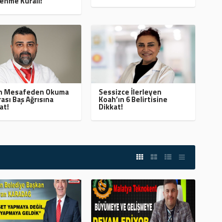
enme Kuralı!
ın Mesafeden Okuma
Sessizce İlerleyen
ası Baş Ağrısına
Koah’ın 6 Belirtisine
at!
Dikkat!