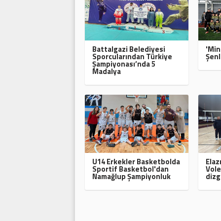
Battalgazi Belediyesi
'Min
Sporcularından Türkiye
Şenl
Şampiyonası’nda 5
Madalya
U14 Erkekler Basketbolda
Elaz
Sportif Basketbol'dan
Vole
Namağlup Şampiyonluk
dizg