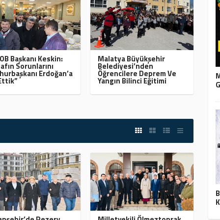
B Başkanı Keskin:
Malatya Büyükşehir
afın Sorunlarını
Belediyesi’nden
urbaşkanı Erdoğan’a
Öğrencilere Deprem Ve
M
Ettik”
Yangın Bilinci Eğitimi
G
B
K
nşehir’de Rezerv
Milletvekili Ölmeztoprak