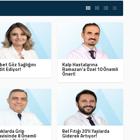
bet Göz Sağlığını
Kalp Hastalarına
it Ediyor!
Ramazan’a Özel 10 Önemli
Öneri!
klarda Grip
Bel Fıtığı 20’li Yaşlarda
visinde 8 Önemli
Giderek Artıyor!