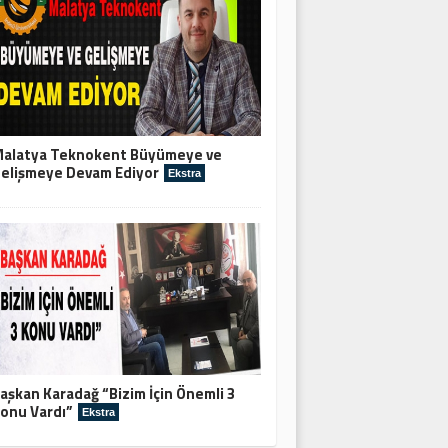
alatya Teknokent Büyümeye ve
elişmeye Devam Ediyor
Ekstra
aşkan Karadağ “Bizim İçin Önemli 3
onu Vardı”
Ekstra