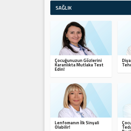
SAĞLIK
Çocuğunuzun Gözlerini
Diya
Karanlıkta Mutlaka Test
Tehd
Edin!
Lenfomanın İlk Sinyali
Çocu
Olabilir!
Teda