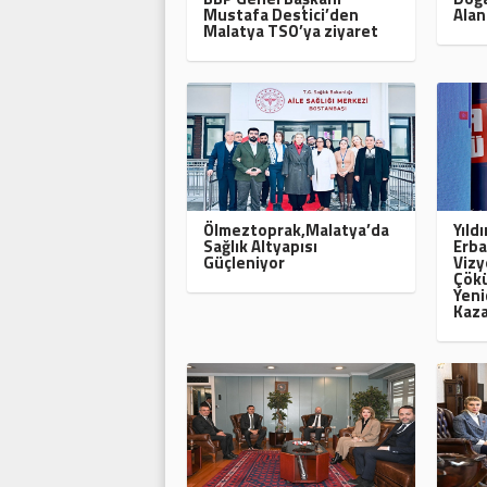
Mustafa Destici’den
Alan
Malatya TSO’ya ziyaret
Ölmeztoprak,Malatya’da
Yıld
Sağlık Altyapısı
Erba
Güçleniyor
Vizy
Çökü
Yeni
Kaza