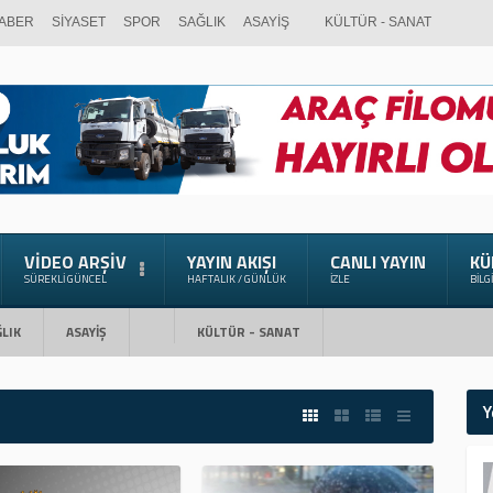
ABER
SİYASET
SPOR
SAĞLIK
ASAYİŞ
KÜLTÜR - SANAT
VIDEO ARŞIV
YAYIN AKIŞI
CANLI YAYIN
KÜ
SÜREKLI GÜNCEL
HAFTALIK / GÜNLÜK
İZLE
BILG
LIK
ASAYİŞ
KÜLTÜR - SANAT
Y