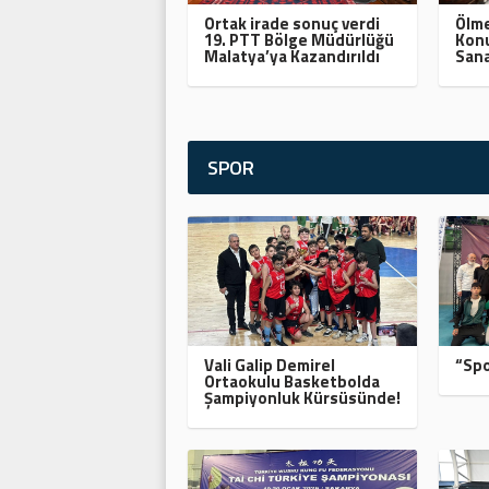
Ortak irade sonuç verdi
Ölme
19. PTT Bölge Müdürlüğü
Konu
Malatya’ya Kazandırıldı
Sana
SPOR
Vali Galip Demirel
“Spo
Ortaokulu Basketbolda
Şampiyonluk Kürsüsünde!