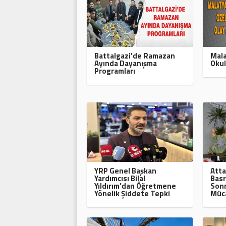
Battalgazi’de Ramazan
Mala
Ayında Dayanışma
Okul
Programları
YRP Genel Başkan
Atta
Yardımcısı Bilal
Basr
Yıldırım’dan Öğretmene
Sonr
Yönelik Şiddete Tepki
Müca