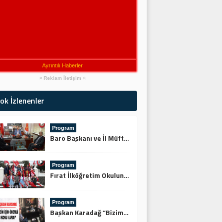
Ayrıntılı Haberler
Reklam İletişim
ok İzlenenler
Program
Baro Başkanı ve İl Müftüsünden Keskin’e Ziyaret
Program
Fırat İlköğretim Okulundan Şehitliğe Ziyaret
Program
Başkan Karadağ “Bizim İçin Önemli 3 Konu Vardı”