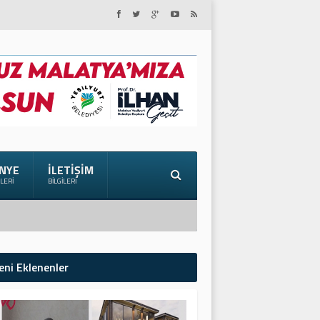
NYE
İLETIŞIM
ILERI
BILGILERI
eni Eklenenler