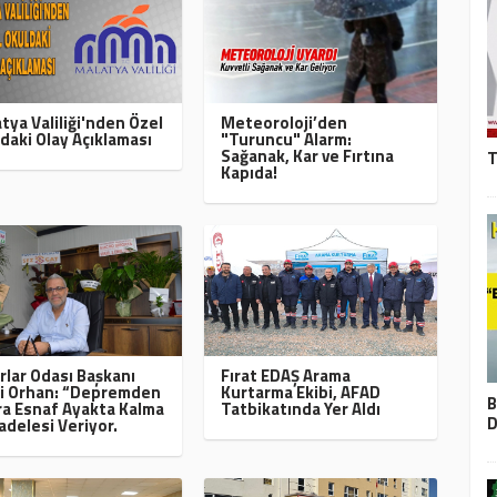
tya Valiliği'nden Özel
Meteoroloji’den
daki Olay Açıklaması
"Turuncu" Alarm:
Sağanak, Kar ve Fırtına
T
Kapıda!
rlar Odası Başkanı
Fırat EDAŞ Arama
i Orhan: “Depremden
Kurtarma Ekibi, AFAD
B
a Esnaf Ayakta Kalma
Tatbikatında Yer Aldı
D
delesi Veriyor.