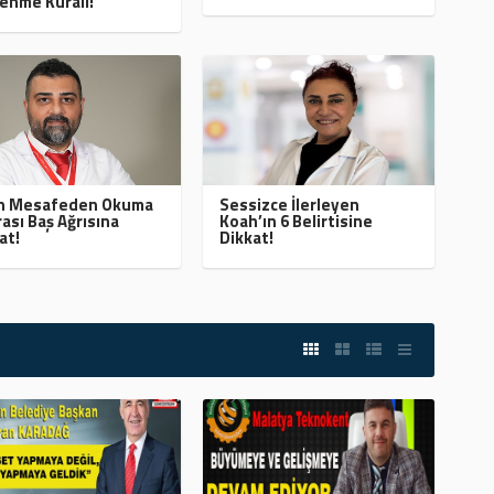
enme Kuralı!
ın Mesafeden Okuma
Sessizce İlerleyen
ası Baş Ağrısına
Koah’ın 6 Belirtisine
at!
Dikkat!