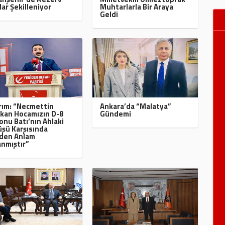
lar Şekilleniyor
Muhtarlarla Bir Araya
Geldi
ırım: “Necmettin
Ankara’da “Malatya”
kan Hocamızın D-8
Gündemi
onu Batı’nın Ahlaki
şü Karşısında
den Anlam
nmıştır”