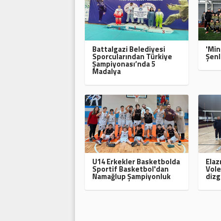
Battalgazi Belediyesi
'Min
Sporcularından Türkiye
Şenl
Şampiyonası’nda 5
Madalya
U14 Erkekler Basketbolda
Elaz
Sportif Basketbol'dan
Vole
Namağlup Şampiyonluk
dizg