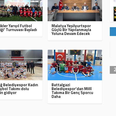
ikler Yarıyıl Futbol
Malatya Yeşilyurtspor
iği' Turnuvası Başladı
Güçlü Bir Yapılanmayla
Yoluna Devam Edecek
ığ Belediyespor Kadın
Battalgazi
ybol Takımı dolu
Belediyespor’dan Millî
in gidiyor
Takıma Bir Genç Sporcu
Daha