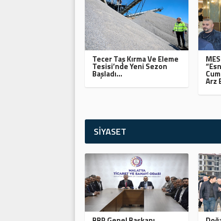
Tecer Taş Kırma Ve Eleme
MESO
Tesisi’nde Yeni Sezon
“Esn
Başladı…
Cumh
Arz 
SİYASET
BBP Genel Başkanı
Doğa