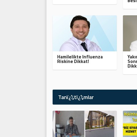
Besl
Hamilelikte Influenza
Yak
Riskine Dikkat!
Sonr
Dikk
Tanï¿½tï¿½mlar