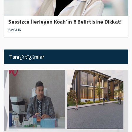
Sessizce İlerleyen Koah’ın 6 Belirtisine Dikkat!
SAĞLIK
Tanï¿½tï¿½mlar