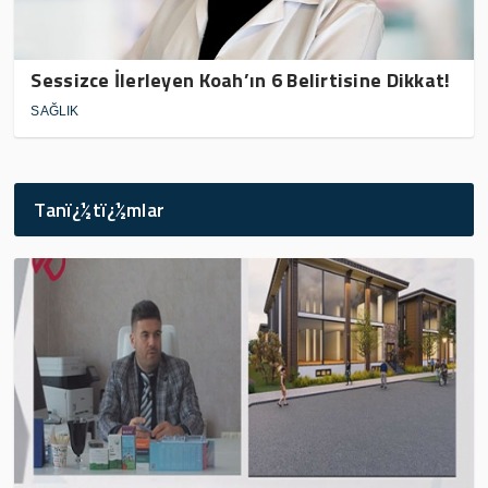
Sessizce İlerleyen Koah’ın 6 Belirtisine Dikkat!
SAĞLIK
Tanï¿½tï¿½mlar