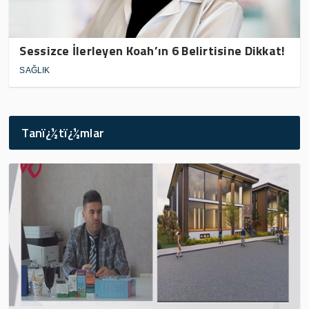
Sessizce İlerleyen Koah’ın 6 Belirtisine Dikkat!
SAĞLIK
Tanï¿½tï¿½mlar